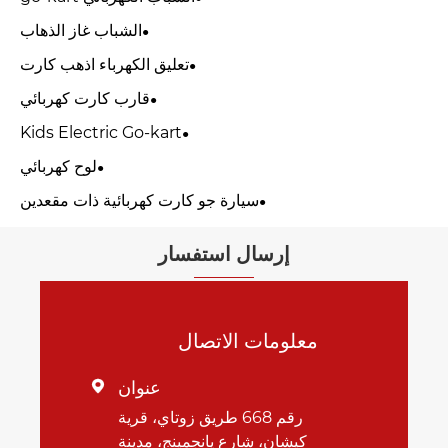
الشباب غاز الذهاب
تعليق الكهرباء اذهب كارت
قارب كارت كهربائي
Kids Electric Go-kart
لوح كهربائي
سيارة جو كارت كهربائية ذات مقعدين
إرسال استفسار
معلومات الاتصال
عنوان

رقم 668 طريق زوتاي، قرية
كيشان، شارع يانجمينج، مدينة