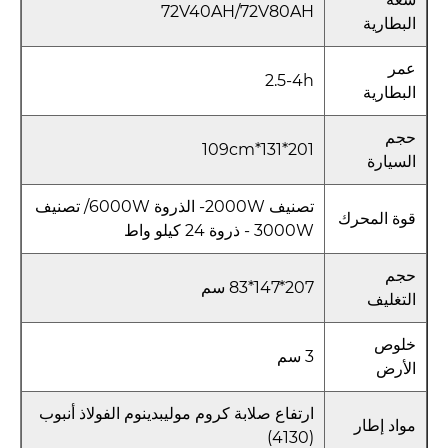
72V40AH/72V80AH
البطارية
عمر
2.5-4h
البطارية
حجم
201*131*109cm
السيارة
تصنيف 2000W- الذروة 6000W/ تصنيف
قوة المحرك
3000W - ذروة 24 كيلو واط
حجم
207*147*83 سم
التغليف
خلوص
3 سم
الأرض
ارتفاع صلابة كروم موليبدينوم الفولاذ أنبوب
مواد إطار
(4130)