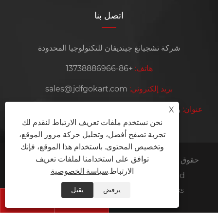
اتصل بنا
شركة تشجيانغ جينديفان للتكنولوجيا المحدودة
هاتف:
+86-13738886966
بريد إلكتروني:
sales@jdfgokart.com
عنوان:
رقم 668 طريق زوتاي، قرية كيشان، شارع يانجمينج،
X
نحن نستخدم ملفات تعريف الارتباط لنقدم لك
مدينة يوياو، مقاطعة تشجيانغ، الصين
تجربة تصفح أفضل، وتحليل حركة مرور الموقع،
وتخصيص المحتوى. باستخدام هذا الموقع، فإنك
توافق على استخدامنا لملفات تعريف
حقوق الطبع والنشر © 2025 شركة Zhejiang Jindifan
الارتباط.
سياسة الخصوصية
Technology Co., Ltd. جميع الحقوق محفوظة.
يرفض
يقبل
Links
Sitemap
RSS
XML
سياسة الخصوصية

