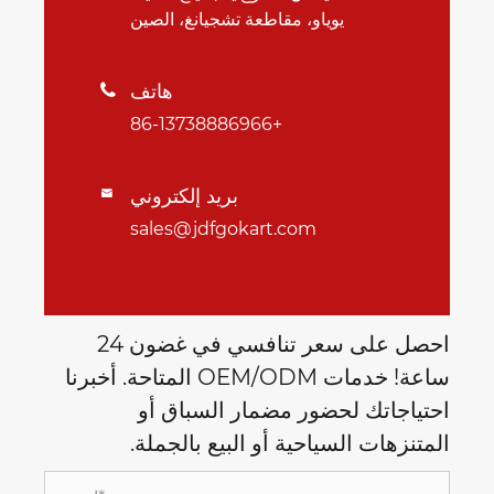
يوياو، مقاطعة تشجيانغ، الصين
هاتف

+86-13738886966
بريد إلكتروني

sales@jdfgokart.com
احصل على سعر تنافسي في غضون 24
ساعة! خدمات OEM/ODM المتاحة. أخبرنا
احتياجاتك لحضور مضمار السباق أو
المتنزهات السياحية أو البيع بالجملة.