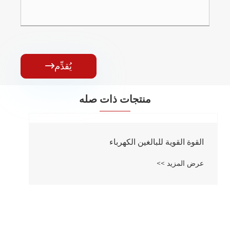
يُقدِّم

منتجات ذات صله