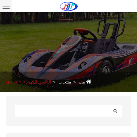
بيت
منتجات
البالغين الكهرباء go-kart