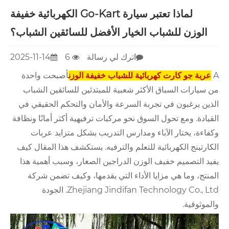
لماذا تعتبر سيارة Go-Kart الكهربائية خفيفة
الوزن للشباب الخيار الأفضل للسائقين الشباب؟
اترك لي رسالة
6
2025-11-14
A
عربة جو كارت كهربائية للشباب خفيفة الوزن
أصبحت واحدة
من سيارات السباق الأكثر شعبية للمبتدئين للسائقين الشباب
الذين يرغبون في تجربة السرعة والأمان والتحكم الحقيقي في
القيادة. ومع تحول السوق نحو مركبات ترفيهية أكثر أمانًا ونظافة
وكفاءة، يختار الآباء ومدارس التدريب بشكل متزايد عربات
الكارتينج الكهربائية للتعلم والترفيه. يستكشف هذا المقال كيف
يفيد التصميم خفيف الوزن الدراجين الصغار، وسبب أهمية هذا
المنتج، وما هي مزايا الأداء التي يقدمها، وكيف تضمن شركة
Zhejiang Jindifan Technology Co., Ltd. الجودة
والموثوقية.