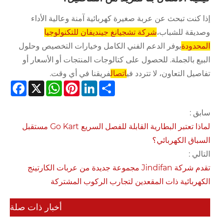
إذا كنت تبحث عن عربة صغيرة كهربائية آمنة وعالية الأداء
وصديقة للشباب،
شركة تشجيانغ جينديفان للتكنولوجيا
المحدودة
يوفر الدعم الفني الكامل وخيارات التخصيص وحلول
البيع بالجملة. للحصول على كتالوجات المنتجات أو الأسعار أو
تفاصيل التعاون، لا تتردد في
اتصال
فريقنا في أي وقت.
cebook
WhatsApp
X
Pinterest
LinkedIn
Share
سابق :
لماذا تعتبر البطارية القابلة للفصل السريع Go Kart مستقبل
السباق الكهربائي؟
التالي :
تقدم شركة Jindifan مجموعة جديدة من عربات الكارتينج
الكهربائية ذات المقعدين لتجارب الركوب المشتركة
أخبار ذات صلة