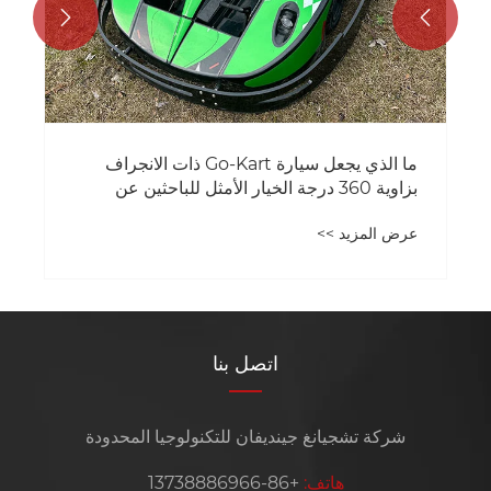


ما الذي يجعل سيارة Go-Kart ذات الانجراف
بزاوية 360 درجة الخيار الأمثل للباحثين عن
الإثارة؟
عرض المزيد >>
اتصل بنا
شركة تشجيانغ جينديفان للتكنولوجيا المحدودة
هاتف:
+86-13738886966