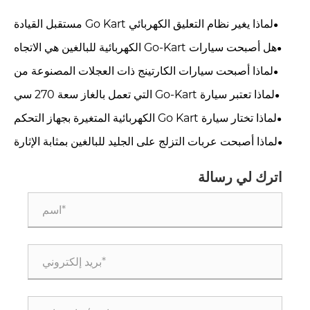
لماذا يغير نظام التعليق الكهربائي Go Kart مستقبل القيادة
الترفيهية؟
هل أصبحت سيارات Go-Kart الكهربائية للبالغين هي الاتجاه
العالمي التالي للتنقل؟
لماذا أصبحت سيارات الكارتينج ذات العجلات المصنوعة من
سبائك المغنيسيوم الخيار الأول للمتسابقين المعاصرين؟
لماذا تعتبر سيارة Go-Kart التي تعمل بالغاز سعة 270 سي
سي الخيار الأمثل للمغامرة على الطرق الوعرة؟
لماذا تختار سيارة Go Kart الكهربائية المتغيرة بجهاز التحكم
عن بعد لمتعة القيادة الحديثة؟
لماذا أصبحت عربات التزلج على الجليد للبالغين بمثابة الإثارة
الشتوية القصوى؟
اترك لي رسالة