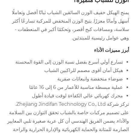
الوزن للشباب متميزة؟
يمنح الهيكل خفيف الوزن السائقين الشباب ثباتًا أفضل وتعاملًا
أسهل وأمانًا معززًا. يتيح الوزن المنخفض للمركبة تسارعًا أكثر
سلاسة، ومسافات كبح أقصر، وتحكمًا أكبر في المنعطفات -
وهي عوامل رئيسية للمبتدئين.
أبرز مميزات الأداء
تسارع أولي أسرع بفضل نسبة الوزن إلى القوة المحسنة
هيكل أمان أقوى مصمم للراكبين الشباب
ضوضاء منخفضة وانبعاثات صفرية
عملية مبسطة مناسبة للأعمار من 6 إلى 16 عامًا
محرك كهربائي عالي الكفاءة لوقت قيادة أطول
تركز شركة Zhejiang Jindifan Technology Co., Ltd.
على تصميم مركبات خاصة بالشباب تحقق التوازن بين السلامة
والأداء. يضمن الفريق الهندسي أن كل عربة صغيرة تلبي المعايير
الصارمة للمتانة والحماية الكهربائية والإدارة الحرارية والراحة